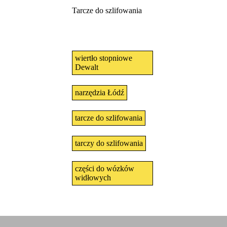
Tarcze do szlifowania
wiertło stopniowe
Dewalt
narzędzia Łódź
tarcze do szlifowania
tarczy do szlifowania
części do wózków
widłowych