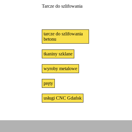
Tarcze do szlifowania
tarcze do szlifowania
betonu
tkaniny szklane
wyroby metalowe
pręty
usługi CNC Gdańsk